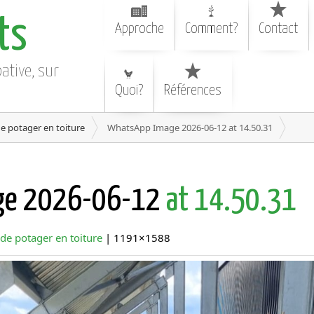
ts
Approche
Comment?
Contact
pative, sur
Quoi?
Références
de potager en toiture
WhatsApp Image 2026-06-12 at 14.50.31
ge 2026-06-12
at 14.50.31
 de potager en toiture
| 1191×1588