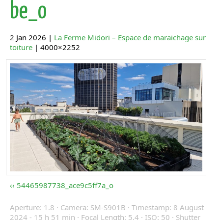
be_o
2 Jan 2026 |
La Ferme Midori – Espace de maraichage sur
toiture
| 4000×2252
54465987738_ace9c5ff7a_o
Aperture: 1.8 · Camera: SM-S901B · Timestamp: 8 August
2024 - 15 h 51 min · Focal Length: 5.4 · ISO: 50 · Shutter