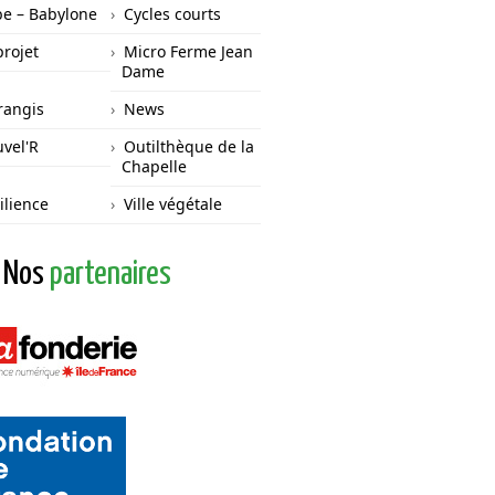
e – Babylone
Cycles courts
projet
Micro Ferme Jean
Dame
angis
News
vel'R
Outilthèque de la
Chapelle
ilience
Ville végétale
Nos
partenaires