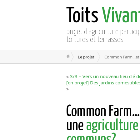
Toits
Vivan
projet d'agriculture partici
toitures et terrasses
Le projet
Common Farm…et si
«
3/3 – Vers un nouveau lieu clé de
[en projet] Des jardins comestibl
»
Common Farm…et
une
agriculture
communs?