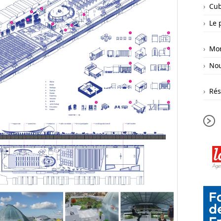
Cub
Le 
Mor
Nou
Rés