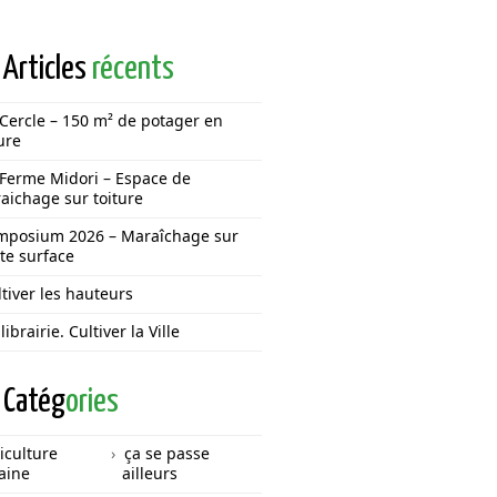
Articles
récents
 Cercle – 150 m² de potager en
ure
 Ferme Midori – Espace de
aichage sur toiture
mposium 2026 – Maraîchage sur
ite surface
tiver les hauteurs
librairie. Cultiver la Ville
Catég
ories
iculture
ça se passe
aine
ailleurs