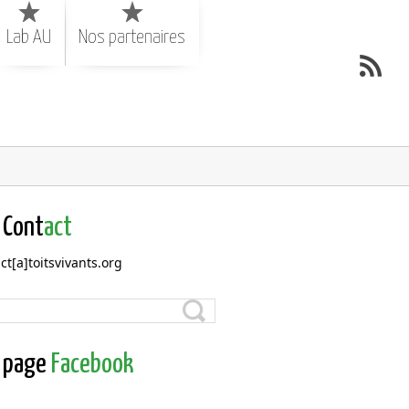
Lab AU
Nos partenaires
Cont
act
ct[a]toitsvivants.org
page
Facebook