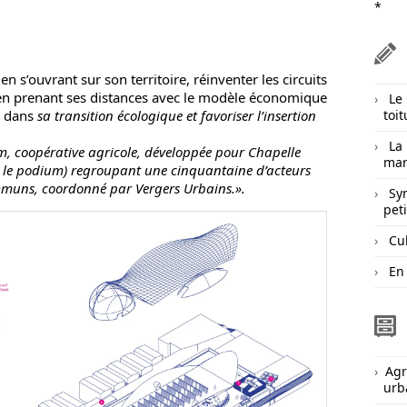
*
en s’ouvrant sur son territoire, réinventer les circuits
 en prenant ses distances avec le modèle économique
Le
é dans
sa transition écologique et favoriser l’insertion
toit
La
m, coopérative agricole, développée pour Chapelle
mar
r le podium) regroupant une cinquantaine d’acteurs
mmuns, coordonné par Vergers Urbains.».
Sy
pet
Cul
En 
Agr
urb