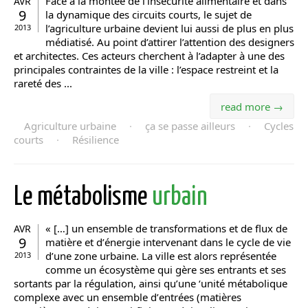
Face à la montée de l’insécurité alimentaire et dans
AVR
9
la dynamique des circuits courts, le sujet de
l’agriculture urbaine devient lui aussi de plus en plus
2013
médiatisé. Au point d’attirer l’attention des designers
et architectes. Ces acteurs cherchent à l’adapter à une des
principales contraintes de la ville : l’espace restreint et la
rareté des ...
read more →
Agriculture urbaine
·
ça se passe ailleurs
·
Cycles
courts
·
Résilience
Le métabolisme
urbain
« […] un ensemble de transformations et de flux de
AVR
9
matière et dʼénergie intervenant dans le cycle de vie
dʼune zone urbaine. La ville est alors représentée
2013
comme un écosystème qui gère ses entrants et ses
sortants par la régulation, ainsi qu’une ‘unité métabolique
complexe avec un ensemble dʼentrées (matières