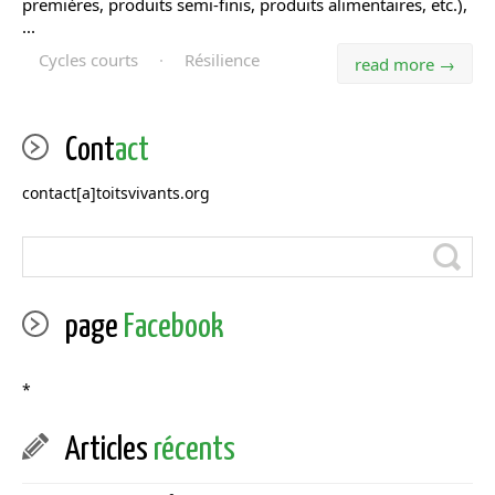
premières, produits semi-finis, produits alimentaires, etc.),
...
Cycles courts
·
Résilience
read more →
Cont
act
contact[a]toitsvivants.org
page
Facebook
*
Articles
récents