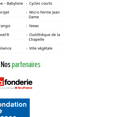
e – Babylone
Cycles courts
projet
Micro Ferme Jean
Dame
angis
News
vel'R
Outilthèque de la
Chapelle
ilience
Ville végétale
Nos
partenaires