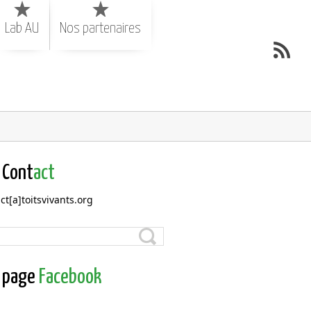
Lab AU
Nos partenaires
Cont
act
ct[a]toitsvivants.org
page
Facebook