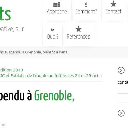
ts
Approche
Comment?
Contact
pative, sur
Quoi?
Références
ins suspendu à Grenoble, bientôt à Paris
Edition 2013
C et Fablab : de l’inutile au fertile. les 24 et 25 oct.
»
conta
spendu à
Grenoble,
ine