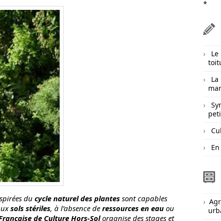
*
Le
toit
La
mar
Sy
pet
Cul
En 
spirées du
cycle naturel des plantes
sont capables
Agr
 aux
sols stériles
, à l’absence de
ressources en eau
ou
urb
 Française de Culture Hors-Sol
organise des stages et