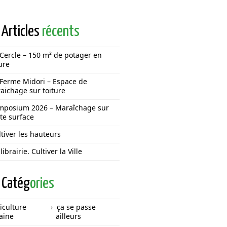
Articles
récents
 Cercle – 150 m² de potager en
ure
 Ferme Midori – Espace de
aichage sur toiture
mposium 2026 – Maraîchage sur
ite surface
tiver les hauteurs
librairie. Cultiver la Ville
Catég
ories
iculture
ça se passe
aine
ailleurs