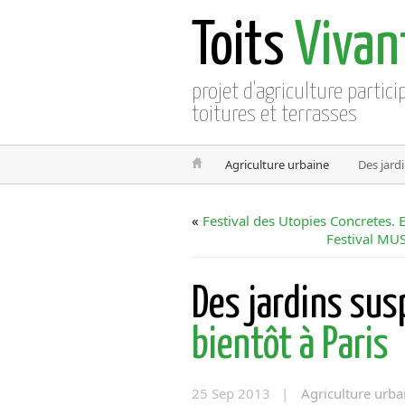
Toits
Vivan
projet d'agriculture partici
toitures et terrasses
Agriculture urbaine
Des jard
«
Festival des Utopies Concretes. 
Festival MUSI
Des jardins su
bientôt à Paris
25 Sep 2013 |
Agriculture urba