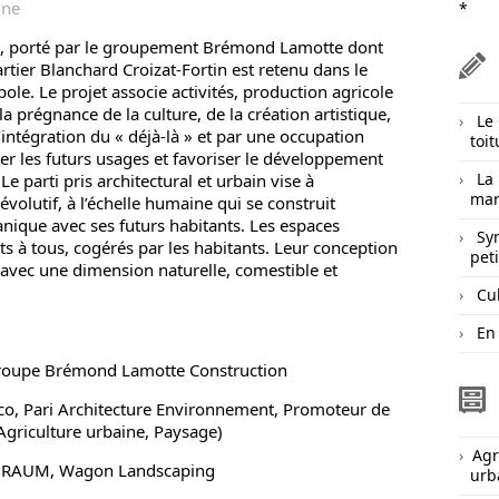
ine
*
», porté par le groupement Brémond Lamotte dont
uartier Blanchard Croizat-Fortin est retenu dans le
ole. Le projet associe activités, production agricole
la prégnance de la culture, de la création artistique,
Le
l’intégration du « déjà-là » et par une occupation
toit
er les futurs usages et favoriser le développement
La
Le parti pris architectural et urbain vise à
mar
volutif, à l’échelle humaine qui se construit
ique avec ses futurs habitants. Les espaces
Sy
à tous, cogérés par les habitants. Leur conception
pet
 avec une dimension naturelle, comestible et
Cul
En 
Groupe Brémond Lamotte Construction
co, Pari Architecture Environnement, Promoteur de
(Agriculture urbaine, Paysage)
Agr
s, RAUM, Wagon Landscaping
urb