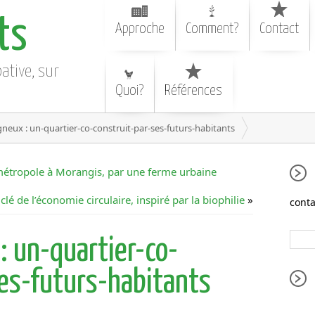
ts
Approche
Comment?
Contact
pative, sur
Quoi?
Références
gneux : un-quartier-co-construit-par-ses-futurs-habitants
 métropole à Morangis, par une ferme urbaine
lé de l’économie circulaire, inspiré par la biophilie
»
conta
x
: un-quartier-co-
ses-futurs-habitants