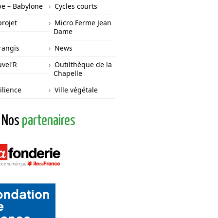
e – Babylone
Cycles courts
projet
Micro Ferme Jean
Dame
angis
News
vel'R
Outilthèque de la
Chapelle
ilience
Ville végétale
Nos
partenaires