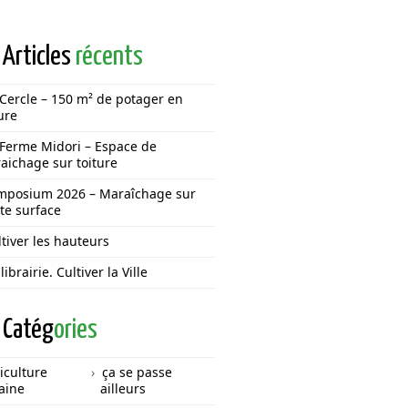
Articles
récents
 Cercle – 150 m² de potager en
ure
 Ferme Midori – Espace de
aichage sur toiture
mposium 2026 – Maraîchage sur
ite surface
tiver les hauteurs
librairie. Cultiver la Ville
Catég
ories
iculture
ça se passe
aine
ailleurs