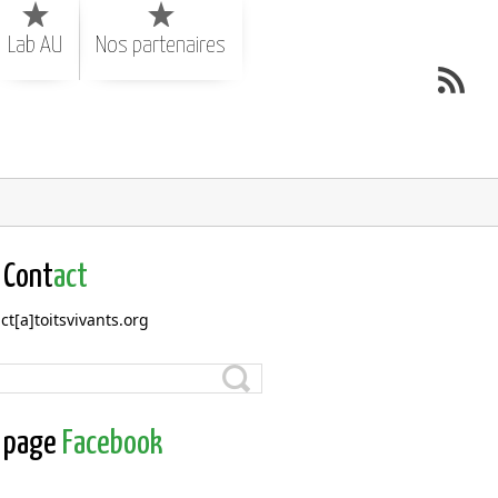
Lab AU
Nos partenaires
Cont
act
ct[a]toitsvivants.org
page
Facebook