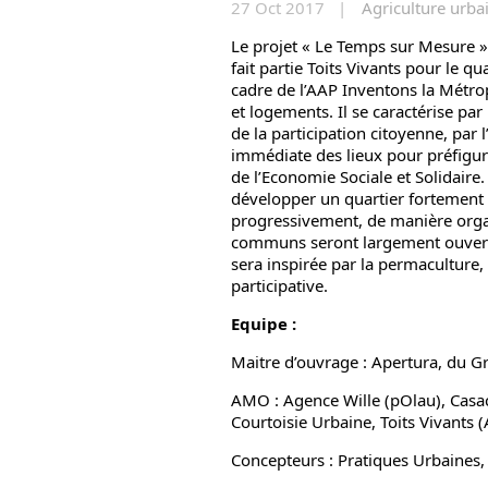
27 Oct 2017 |
Agriculture urba
Le projet « Le Temps sur Mesure 
fait partie Toits Vivants pour le q
cadre de l’AAP Inventons la Métrop
et logements. Il se caractérise par 
de la participation citoyenne, par 
immédiate des lieux pour préfigur
de l’Economie Sociale et Solidaire. 
développer un quartier fortement é
progressivement, de manière organ
communs seront largement ouverts 
sera inspirée par la permaculture,
participative.
Equipe :
Maitre d’ouvrage : Apertura, du 
AMO : Agence Wille (pOlau), Casa
Courtoisie Urbaine, Toits Vivants 
Concepteurs : Pratiques Urbaine