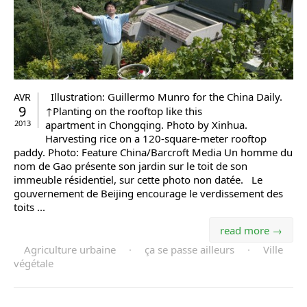
Illustration: Guillermo Munro for the China Daily.
AVR
9
↑Planting on the rooftop like this
2013
apartment in Chongqing. Photo by Xinhua.
Harvesting rice on a 120-square-meter rooftop
paddy. Photo: Feature China/Barcroft Media Un homme du
nom de Gao présente son jardin sur le toit de son
immeuble résidentiel, sur cette photo non datée. Le
gouvernement de Beijing encourage le verdissement des
toits ...
read more →
Agriculture urbaine
·
ça se passe ailleurs
·
Ville
végétale