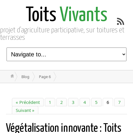
Toits
Vivants
projet d'agriculture participative, sur toitures et
terrasses
Blog
Page 6
« Précédent
1
2
3
4
5
6
7
Suivant »
Végétalisation innovante : Toits