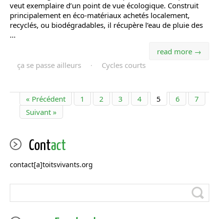
veut exemplaire d’un point de vue écologique. Construit
principalement en éco-matériaux achetés localement,
recyclés, ou biodégradables, il récupère l’eau de pluie des
...
read more →
ça se passe ailleurs
·
Cycles courts
« Précédent
1
2
3
4
5
6
7
Suivant »
Cont
act
contact[a]toitsvivants.org